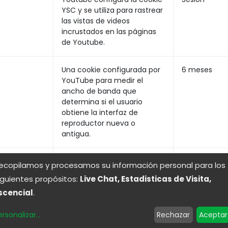
YSC y se utiliza para rastrear
las vistas de videos
incrustados en las páginas
de Youtube.
Una cookie configurada por
6 meses
YouTube para medir el
ancho de banda que
determina si el usuario
obtiene la interfaz de
reproductor nueva o
antigua.
para almacenar datos de
Sesión
ecopilamos y procesamos su información personal para los
ubicación
iguientes propósitos:
Live Chat, Estadisticas de Visita,
scencial
.
para proporcionar entrega
2 años
de anuncios o reorientación
ersonalizar
...
Rechazar
Aceptar