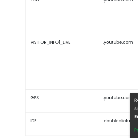
VISITOR_INFO1_LIVE
.youtube.com
GPS
.youtube.com
R
s
E
IDE
.doubleclick.net
P